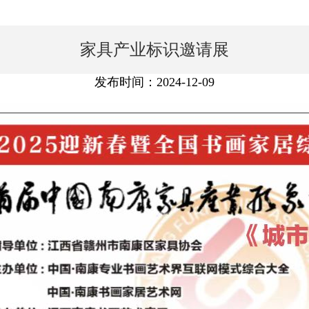
家具产业标识邀请展
发布时间：2024-12-09