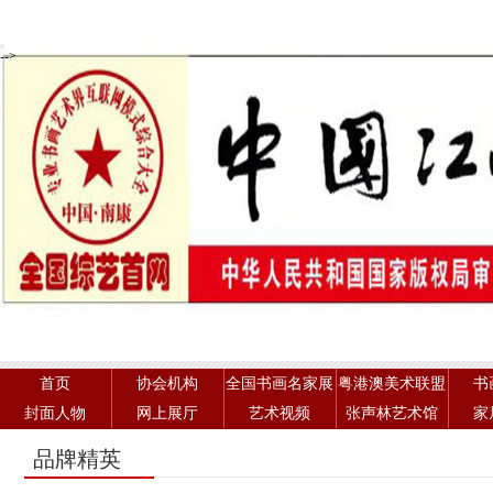
-->
首页
协会机构
全国书画名家展
粤港澳美术联盟
书
封面人物
网上展厅
艺术视频
张声林艺术馆
家
品牌精英