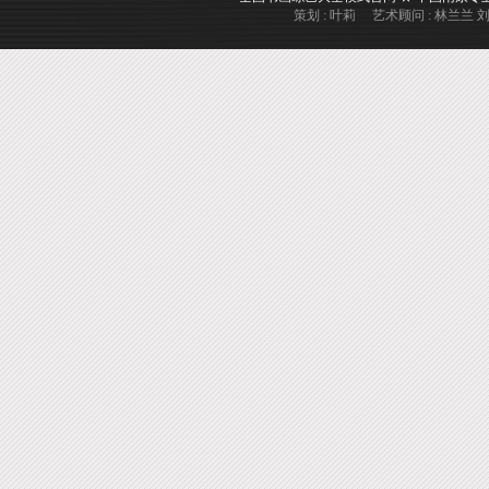
策划 : 叶莉 艺术顾问 : 林兰兰