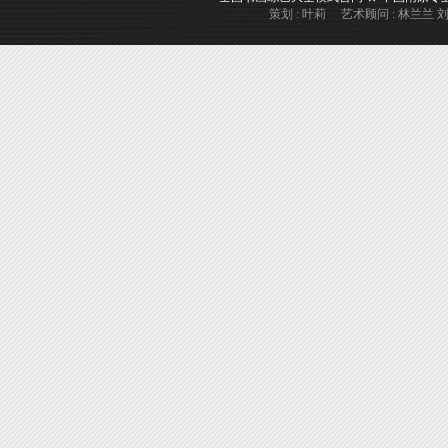
策划 : 叶莉 艺术顾问 : 林兰兰