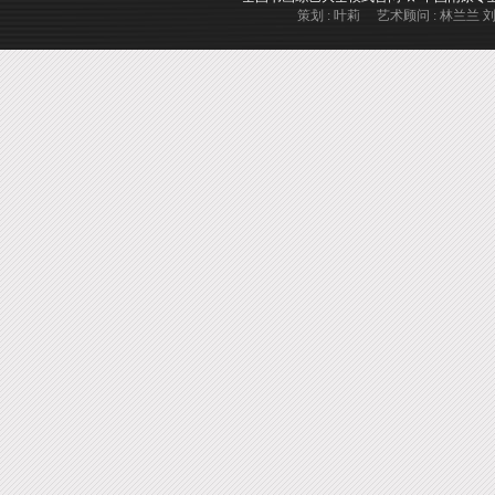
策划 : 叶莉 艺术顾问 : 林兰兰